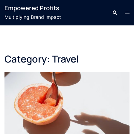
Skip
Empowered Profits
to
Search
Tog
Multiplying Brand Impact
content
men
Category:
Travel